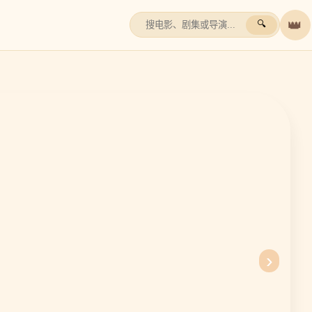
👑
🔍
›