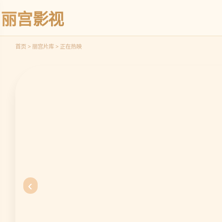
峰
丽宫影视
立
即
观
首页 > 丽宫片库 > 正在热映
看
‹