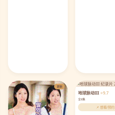
更新
地球脉动III
⭐9.7
全8集
📌 想看/预约