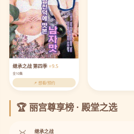
继承之战 第四季
⭐9.5
全10集
📌 想看/预约
🏆 丽宫尊享榜 · 殿堂之选
🥇
继承之战