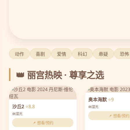
动作
喜剧
爱情
科幻
悬疑
恐怖
👑 丽宫热映 · 尊享之选
奥本海默
⭐9
沙丘2
⭐8.8
4K蓝光
4K蓝光
📌 想看/预约
📌 想看/预约