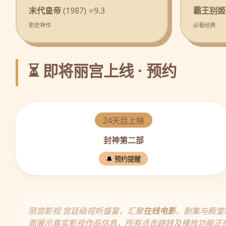
末代皇帝
(1987) ⭐9.3
霸王别姬
影史神作
必看经典
⏳ 即将丽宫上线 · 预约
24天后上映
封神第二部
🔔 预约提醒
丽宫影视 宫廷级视听盛宴，汇聚
在线电影
、剧集与殿堂
面展示真实影视作品信息，所有点击跳转及播放功能正