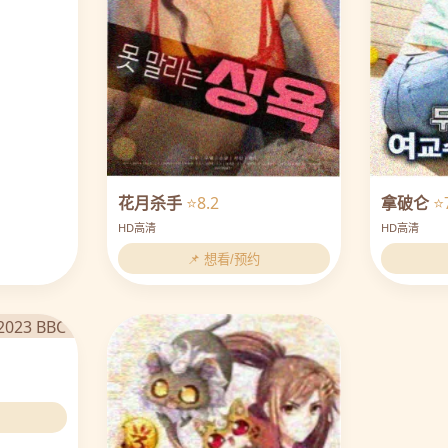
花月杀手
⭐8.2
拿破仑
⭐
HD高清
HD高清
📌 想看/预约