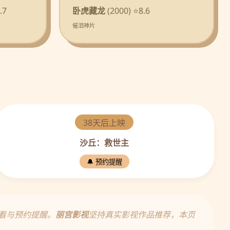
.7
卧虎藏龙
(2000) ⭐8.6
催泪神片
38天后上映
沙丘：救世主
🔔 预约提醒
看与预约提醒。
丽宫影视
坚持真实影视作品推荐，本页