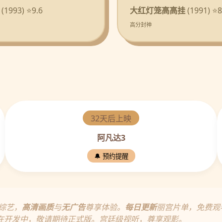
(1993) ⭐9.6
大红灯笼高高挂
(1991) ⭐8
高分封神
32天后上映
阿凡达3
🔔 预约提醒
综艺，
高清画质
与
无广告
尊享体验。
每日更新
丽宫片单，免费观
在开发中，敬请期待正式版。宫廷级视听，尊享观影。