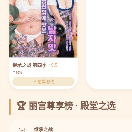
继承之战 第四季
⭐9.5
全10集
📌 想看/预约
🏆 丽宫尊享榜 · 殿堂之选
🥇
继承之战