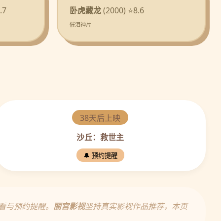
.7
卧虎藏龙
(2000) ⭐8.6
催泪神片
38天后上映
沙丘：救世主
🔔 预约提醒
看与预约提醒。
丽宫影视
坚持真实影视作品推荐，本页