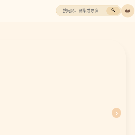
👑
🔍
›