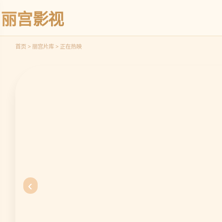
峰
丽宫影视
立
即
观
首页 > 丽宫片库 > 正在热映
看
‹