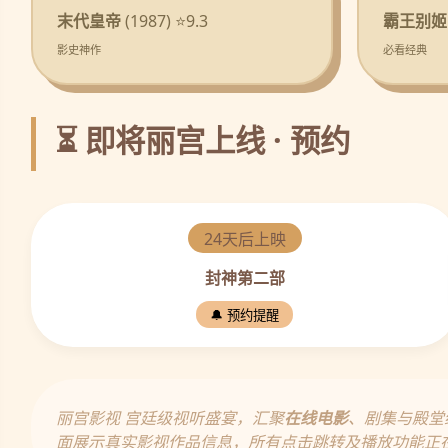
末代皇帝
(1987) ⭐9.3
霸王别姬
影史神作
必看经典
⏳ 即将丽宫上线 · 预约
24天后上映
封神第二部
🔔 预约提醒
丽宫影视 宫廷级视听盛宴，汇聚
在线电影
、剧集与殿堂
面展示真实影视作品信息，所有点击跳转及播放功能正