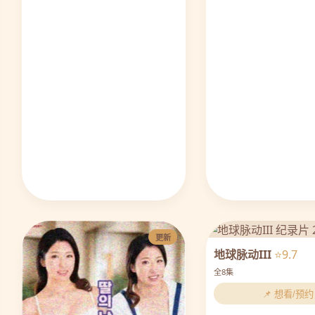
更新
地球脉动III
⭐9.7
全8集
📌 想看/预约