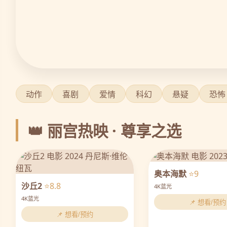
动作
喜剧
爱情
科幻
悬疑
恐怖
👑 丽宫热映 · 尊享之选
奥本海默
⭐9
沙丘2
⭐8.8
4K蓝光
4K蓝光
📌 想看/预约
📌 想看/预约