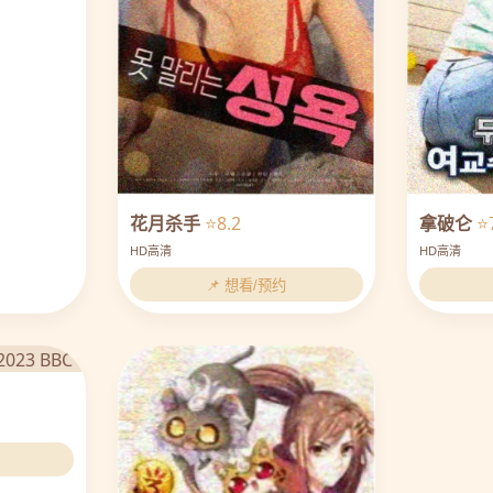
花月杀手
⭐8.2
拿破仑
⭐
HD高清
HD高清
📌 想看/预约