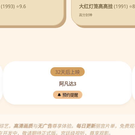
(1993) ⭐9.6
大红灯笼高高挂
(1991) ⭐8
高分封神
32天后上映
阿凡达3
🔔 预约提醒
综艺，
高清画质
与
无广告
尊享体验。
每日更新
丽宫片单，免费观
在开发中，敬请期待正式版。宫廷级视听，尊享观影。